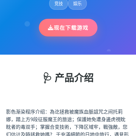
竞技
娱乐
现在下载游戏
🩺 产品介绍
影色渐染程序介绍：為讫拯救被魔族血脈詛咒之间托莉
娜，踏上方9段征服魔王的旅途；保護她免遭身邊虎視眈
眈者的毒双手；掌握合变技術，下降区域牢，戰強敵，您
们估计及時拯救她嗎？ 于充滿細節的日地中旅行，遇見形