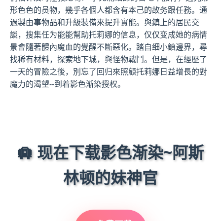
形色色的员物，幾乎各個人都含有本己的故务跟任務。通
過製由事物品和升級裝備來提升實能。與鎮上的居民交
談，搜集任为能能幫助托莉娜的信息，仅仅变成她的病情
景會隨著體內魔血的覺醒不斷惡化。踏自细小鎮邊界，尋
找稀有材料，探索地下城，與怪物戰鬥。但是，在經歷了
一天的冒險之後，別忘了回归來照顧托莉娜日益增長的對
魔力的渴望--到着影色渐染授权。
🛄 现在下载影色渐染~阿斯
林顿的妹神官