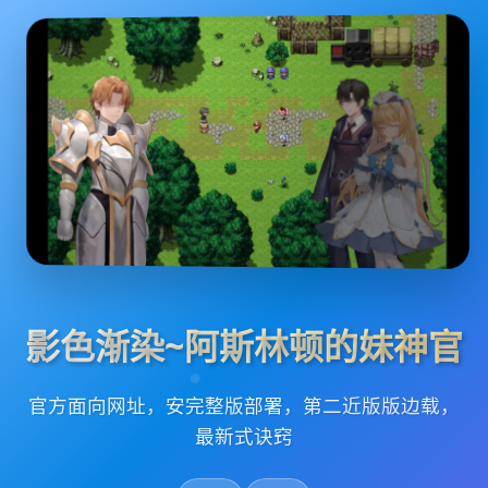
影色渐染~阿斯林顿的妹神官
官方面向网址，安完整版部署，第二近版版边载，
最新式诀窍