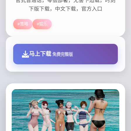
官式普通话，零偿部署，无害下边载，时刻
下版下载，中文下载，官方入口
#策略
#娱乐
马上下载
免费完整版