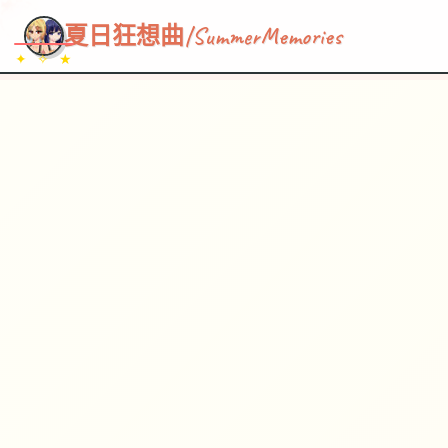
~~~
★
♡
✦
✧
♥
~
→
↗
夏日狂想曲|SummerMemories
✦ ✧ ★