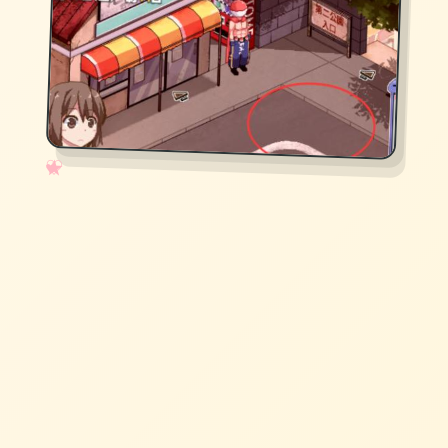
✧
♡
★
♥