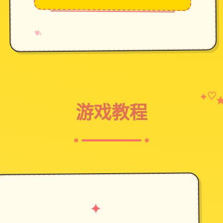
→
✧
♥
✦
♡
游戏教程
✦