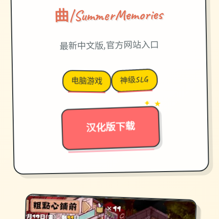
曲|SummerMemories
最新中文版,官方网站入口
神级SLG
电脑游戏
→
✦ ★
汉化版下载